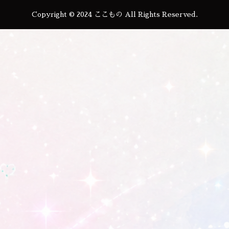
Copyright © 2024 ここもの All Rights Reserved.