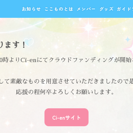
お知らせ
ここものとは
メンバー
グッズ
ガイド
ります！
00時よりCi-enにてクラウドファンディングが開
して素敵なものを用意させていただきましたので
応援の程何卒よろしくお願いします。
Ci-enサイト