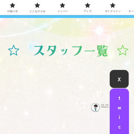
らせ
ここものとは
メンバー
グッズ
ガイドライン
オーディ
お知らせ
ここものとは
メンバー
グッズ
ガイドライン
オー
X
t
w
i
c